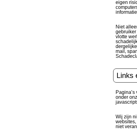
eigen ris
computers
informatie
Niet alle
gebruiker
vlotte we
schadelij
dergelijk
mail, spa
Schadecla
Links 
Pagina’s 
onder onz
javascript
Wij zijn n
websites,
niet vera