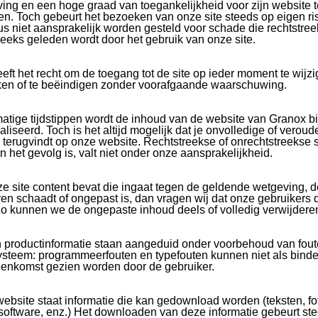
ing en een hoge graad van toegankelijkheid voor zijn website t
n. Toch gebeurt het bezoeken van onze site steeds op eigen ri
s niet aansprakelijk worden gesteld voor schade die rechtstree
reeks geleden wordt door het gebruik van onze site.
eft het recht om de toegang tot de site op ieder moment te wijzi
en of te beëindigen zonder voorafgaande waarschuwing.
atige tijdstippen wordt de inhoud van de website van Granox b
liseerd. Toch is het altijd mogelijk dat je onvolledige of veroud
e terugvindt op onze website. Rechtstreekse of onrechtstreekse
n het gevolg is, valt niet onder onze aansprakelijkheid.
ze site content bevat die ingaat tegen de geldende wetgeving, d
en schaadt of ongepast is, dan vragen wij dat onze gebruikers 
o kunnen we de ongepaste inhoud deels of volledig verwijdere
n productinformatie staan aangeduid onder voorbehoud van fou
ysteem: programmeerfouten en typefouten kunnen niet als bind
enkomst gezien worden door de gebruiker.
ebsite staat informatie die kan gedownload worden (teksten, fo
, software, enz.) Het downloaden van deze informatie gebeurt st