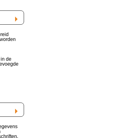
reid
 worden
in de
bevoegde
gegevens
n
chriften.