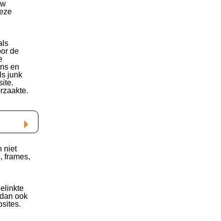
uw
deze
als
oor de
e
ans en
ls junk
ite.
rzaakte.
 niet
, frames,
elinkte
 dan ook
sites.