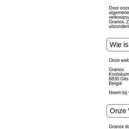
Door onze
algemene 
verkoopsv
Granox. Z
uitzonde
Wie i
Onze web
Granox
Koolskam
8830 Gits
België
Neem bij 
Onze 
Granox do