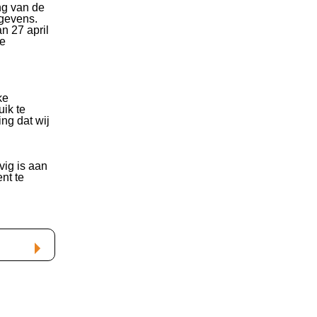
ng van de
egevens.
n 27 april
de
ke
ik te
ng dat wij
vig is aan
nt te