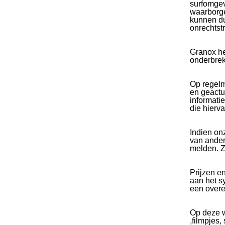
surfomgev
waarborge
kunnen du
onrechtst
Granox he
onderbrek
Op regelm
en geactua
informati
die hierva
Indien on
van ander
melden. Z
Prijzen e
aan het s
een overe
Op deze w
,filmpjes