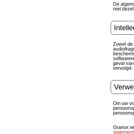
De algeme
niet deze
Intell
Zowel de i
audiofrag
beschermd
softwarere
geval van
vervolgd.
Verwe
Om uw vra
persoonsg
persoons
Granox ve
statement