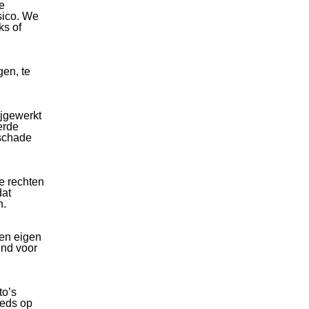
e
sico. We
ks of
gen, te
ijgewerkt
erde
 schade
e rechten
dat
n.
ten eigen
end voor
to’s
eeds op