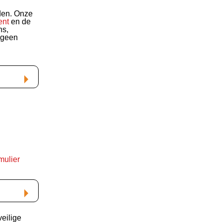
den. Onze
ent
en de
ns,
 geen
mulier
eilige