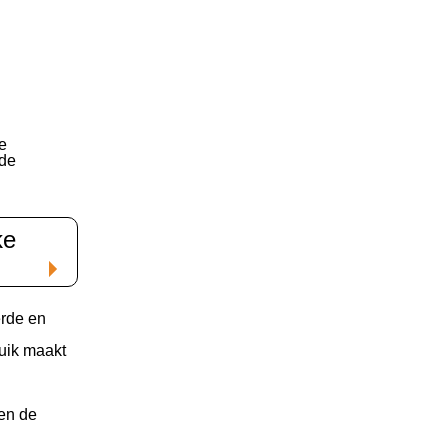
e
nde
ke
erde en
uik maakt
en de