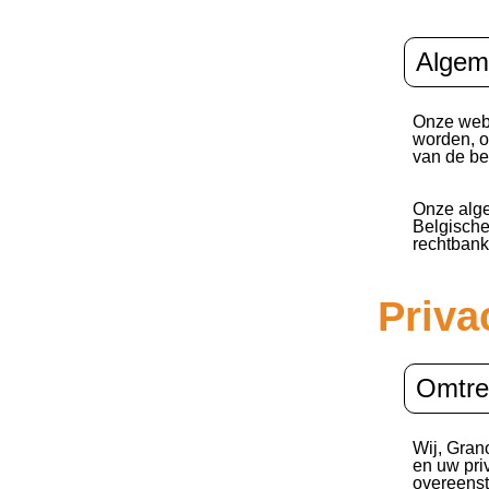
Algem
Onze webs
worden, o
van de be
Onze alg
Belgisch
rechtbank
Priva
Omtren
Wij, Gran
en uw pri
overeenst