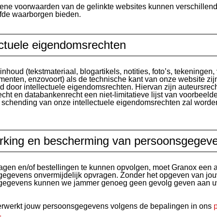
ne voorwaarden van de gelinkte websites kunnen verschillend 
lfde waarborgen bieden.
ectuele eigendomsrechten
nhoud (tekstmateriaal, blogartikels, notities, foto’s, tekeningen,
menten, enzovoort) als de technische kant van onze website zij
 door intellectuele eigendomsrechten. Hiervan zijn auteursrech
cht en databankenrecht een niet-limitatieve lijst van voorbeelde
 schending van onze intellectuele eigendomsrechten zal worde
rking en bescherming van persoonsgegev
gen en/of bestellingen te kunnen opvolgen, moet Granox een a
egevens onvermijdelijk opvragen. Zonder het opgeven van jo
gegevens kunnen we jammer genoeg geen gevolg geven aan u
rwerkt jouw persoonsgegevens volgens de bepalingen in ons
.