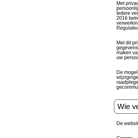
Met priva
persoonli
Iedere ve
2016 betr
verwerkin
Regulati
Met dit p
gegevens 
maken van
uw perso
De mogeli
wijziging
raadplegen
gecommun
Wie v
De websi