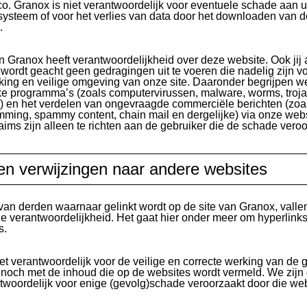
ico. Granox is niet verantwoordelijk voor eventuele schade aan 
ysteem of voor het verlies van data door het downloaden van 
.
en Granox heeft verantwoordelijkheid over deze website. Ook jij 
 wordt geacht geen gedragingen uit te voeren die nadelig zijn v
rking en veilige omgeving van onze site. Daaronder begrijpen w
ke programma’s (zoals computervirussen, malware, worms, troj
e) en het verdelen van ongevraagde commerciële berichten (zoa
mming, spammy content, chain mail en dergelijke) via onze webs
ims zijn alleen te richten aan de gebruiker die de schade veroo
en verwijzingen naar andere websites
van derden waarnaar gelinkt wordt op de site van Granox, vallen
e verantwoordelijkheid. Het gaat hier onder meer om hyperlinks
s.
iet verantwoordelijk voor de veilige en correcte werking van de g
 noch met de inhoud die op de websites wordt vermeld. We zijn
ntwoordelijk voor enige (gevolg)schade veroorzaakt door die web