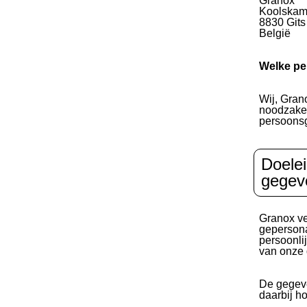
Granox
Koolskam
8830 Gits
België
Welke pe
Wij, Gran
noodzakel
persoonsg
Doelei
gegev
Granox ve
gepersona
persoonli
van onze 
De gegeve
daarbij h