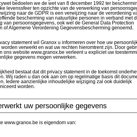
cywet bedoelen we de wet van 8 december 1992 ter beschermi
jke levenssfeer ten opzichte van de verwerking van persoonsg
rwijzing naar de GDPR is een verwijzing naar de verordening va
effende bescherming van natuurlijke personen in verband met 
g van persoonsgegevens, ook wel de General Data Protection
on of Algemene Verordening Gegevensbescherming genoemd.
rivacy statement wil Granox u informeren over hoe uw persoonlij
worden verwerkt en wat uw rechten hieromtrent zijn. Door gebru
 ons website www.granox.be verleent u expliciet uw toestemmi
onlijke gegevens mogen verwerken.
jkheid bestaat dat dit privacy statement in de toekomst onderhe
en. Wij raden u dan ook aan om op regelmatige basis dit docume
. Iedere aanzienlijke inhoudelijke wijziging zal ook duidelijk
iceerd worden.
erwerkt uw persoonlijke gegevens
te www.granox.be is eigendom van: