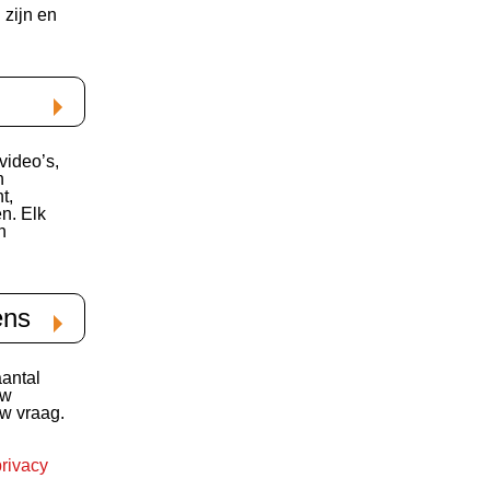
zijn en
 video’s,
n
t,
n. Elk
n
ens
antal
uw
w vraag.
privacy